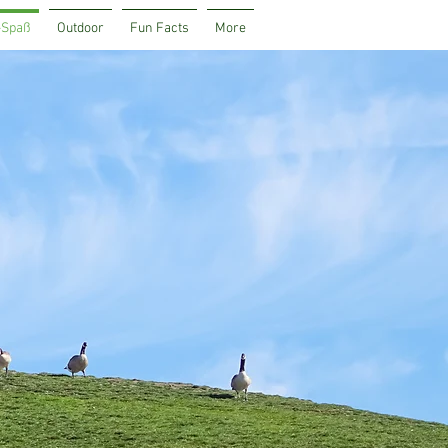
-Spaß
Outdoor
Fun Facts
More