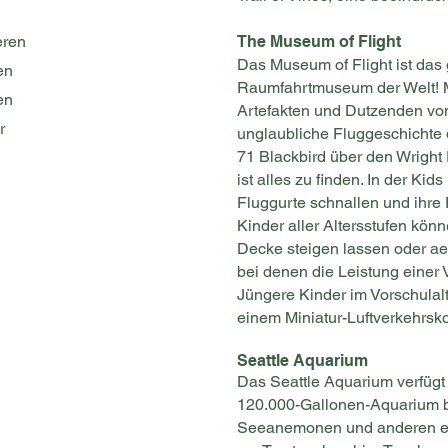
eren
The Museum of Flight
Das Museum of Flight ist das
en
Raumfahrtmuseum der Welt! M
en
Artefakten und Dutzenden vo
r
unglaubliche Fluggeschicht
71 Blackbird über den Wright 
ist alles zu finden. In der Ki
Fluggurte schnallen und ihre
Kinder aller Altersstufen kön
Decke steigen lassen oder a
bei denen die Leistung einer
Jüngere Kinder im Vorschulal
einem Miniatur-Luftverkehrsk
Seattle
Aquarium
Das Seattle Aquarium verfügt
120.000-Gallonen-Aquarium bl
Seeanemonen und anderen ein