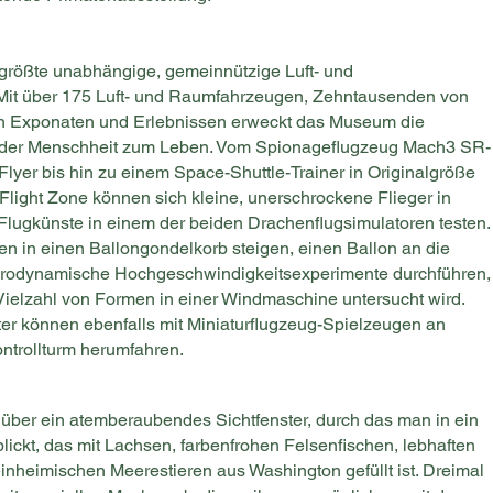
 größte unabhängige, gemeinnützige Luft- und
it über 175 Luft- und Raumfahrzeugen, Zehntausenden von
n Exponaten und Erlebnissen erweckt das Museum die
e der Menschheit zum Leben. Vom Spionageflugzeug Mach3 SR-
Flyer bis hin zu einem Space-Shuttle-Trainer in Originalgröße
ds Flight Zone können sich kleine, unerschrockene Flieger in
 Flugkünste in einem der beiden Drachenflugsimulatoren testen.
nen in einen Ballongondelkorb steigen, einen Ballon an die
erodynamische Hochgeschwindigkeitsexperimente durchführen,
 Vielzahl von Formen in einer Windmaschine untersucht wird.
ter können ebenfalls mit Miniaturflugzeug-Spielzeugen an
ontrollturm herumfahren.
 über ein atemberaubendes Sichtfenster, durch das man in ein
ickt, das mit Lachsen, farbenfrohen Felsenfischen, lebhaften
heimischen Meerestieren aus Washington gefüllt ist. Dreimal