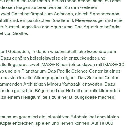
mit speziellen Masken ab, die es ihnen ermöglichen, mit dem
 dessen Fragen zu beantworten. Zu den weiteren
 zwei Gezeitentümpel zum Anfassen, die mit Seeanemonen
lt sind, ein pazifisches Korallenriff, Meeressäuger und eine
te Ausstellungsstück des Aquariums. Das Aquarium befindet
el von Seattle.
 fünf Gebäuden, in denen wissenschaftliche Exponate zum
. Dazu gehören beispielsweise ein entzückendes und
metterlingshaus, zwei IMAX®-Kinos (eines davon mit IMAX® 3D-
s und ein Planetarium. Das Pacific Science Center ist eines
das sich für alle Altersgruppen eignet. Das Science Center
tammenden Architekten Minoru Yamasaki entworfen. Dazu
enden gotischen Bögen und der Hof mit den reflektierenden
 zu einem Heiligtum, teils zu einer Bildungsoase machen.
museum garantiert ein interaktives Erlebnis, bei dem kleine
pfe entdecken, spielen und lernen können. Auf 18.000